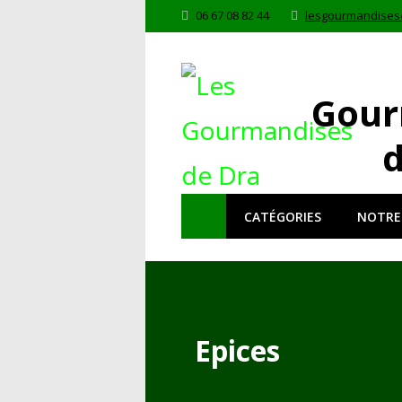
06 67 08 82 44
lesgourmandises
Gour
d
CATÉGORIES
NOTRE
Epices